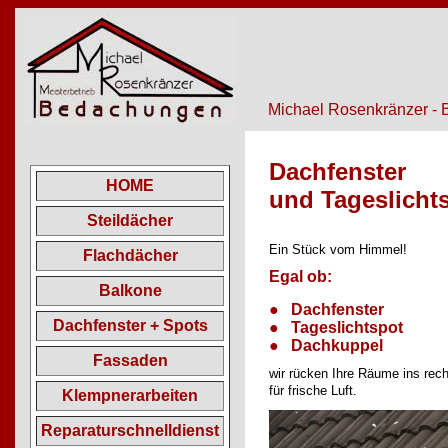
Michael Rosenkränzer - 
Dachfenster
HOME
und Tageslicht
Steildächer
Ein Stück vom Himmel!
Flachdächer
Egal ob:
Balkone
●
Dachfenster
Dachfenster + Spots
●
Tageslichtspot
●
Dachkuppel
Fassaden
wir rücken Ihre Räume ins rech
für frische Luft.
Klempnerarbeiten
Reparaturschnelldienst